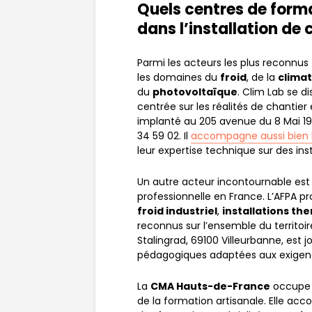
Quels centres de forma
dans l’installation de 
Parmi les acteurs les plus reconnus
les domaines du
froid
, de la
climat
du
photovoltaïque
. Clim Lab se d
centrée sur les réalités de chantier
implanté au 205 avenue du 8 Mai 19
34 59 02. Il
accompagne aussi bien le
leur expertise technique sur des inst
Un autre acteur incontournable es
professionnelle en France. L’AFPA 
froid industriel
,
installations t
reconnus sur l’ensemble du territoir
Stalingrad, 69100 Villeurbanne, est j
pédagogiques adaptées aux exigen
La
CMA Hauts-de-France
occupe 
de la formation artisanale. Elle ac