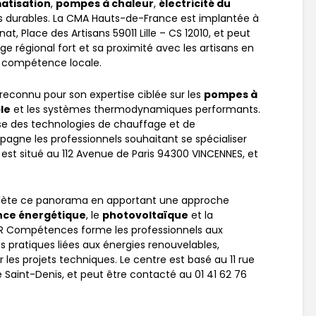
matisation
,
pompes à chaleur
,
électricité du
s durables. La CMA Hauts-de-France est implantée à
at, Place des Artisans 59011 Lille – CS 12010, et peut
e régional fort et sa proximité avec les artisans en
n compétence locale.
 reconnu pour son expertise ciblée sur les
pompes à
le
et les systèmes thermodynamiques performants.
rise des technologies de chauffage et de
gne les professionnels souhaitant se spécialiser
re est situé au 112 Avenue de Paris 94300 VINCENNES, et
ète ce panorama en apportant une approche
ce énergétique
, le
photovoltaïque
et la
R Compétences forme les professionnels aux
 pratiques liées aux énergies renouvelables,
r les projets techniques. Le centre est basé au 11 rue
e Saint-Denis, et peut être contacté au 01 41 62 76