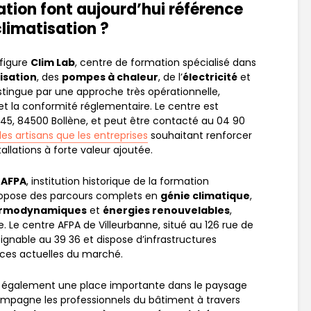
tion font aujourd’hui référence
climatisation ?
 figure
Clim Lab
, centre de formation spécialisé dans
isation
, des
pompes à chaleur
, de l’
électricité
et
istingue par une approche très opérationnelle,
 et la conformité réglementaire. Le centre est
45, 84500 Bollène, et peut être contacté au 04 90
s artisans que les entreprises
souhaitant renforcer
allations à forte valeur ajoutée.
t
AFPA
, institution historique de la formation
propose des parcours complets en
génie climatique
,
hermodynamiques
et
énergies renouvelables
,
e. Le centre AFPA de Villeurbanne, situé au 126 rue de
oignable au 39 36 et dispose d’infrastructures
ces actuelles du marché.
également une place importante dans le paysage
compagne les professionnels du bâtiment à travers